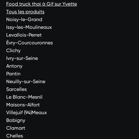
Food truck thai à Gif sur Yvette
Tous les produits
Noisy-le-Grand
Issy-les-Moulineaux
Levallois-Perret
Évry-Courcouronnes
Clichy
Ivry-sur-Seine
Antony
Pantin
Neuilly-sur-Seine
Sarcelles
Le Blanc-Mesnil
Maisons-Alfort
Villejuif (94)Meaux
Bobigny
Clamart
Chelles