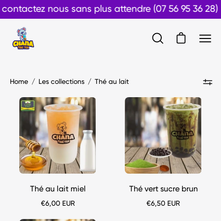
Aller
ez nous sans plus attendre (07 56 95 36 28)
au
contenu
Ouvrir le pan
Ouvrir
Ouvr
la
le
barre
men
de
Home
/
Les collections
/
Thé au lait
de
recherche
navi
Bubble
Bubble
tea
tea
Thé
Thé
au
vert
lait
sucre
miel
brun
chana-
chana-
thai
thai
Thé au lait miel
Thé vert sucre brun
€6,00 EUR
€6,50 EUR