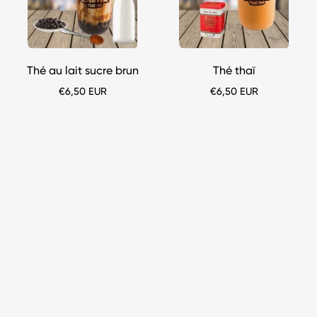
lait
chana-
sucre
thai
brun
chana-
Thé au lait sucre brun
Thé thaï
thai
€6,50 EUR
€6,50 EUR