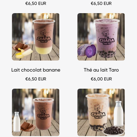
€6,50 EUR
€6,50 EUR
Bubble
Bubble
tea
tea
Lait
Thé
chocolat
au
banane
lait
chana-
Taro
thai
chana-
thai
Lait chocolat banane
Thé au lait Taro
€6,50 EUR
€6,00 EUR
Bubble
Bubble
tea
tea
Thé
Thé
au
au
lait
lait
chocolat
bubble