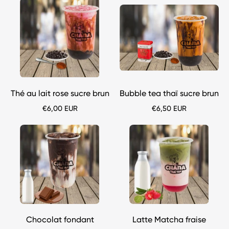
Bubble
Bubble
tea
tea
Thé
Bubble
au
tea
lait
thaï
rose
sucre
sucre
brun
brun
Thé au lait rose sucre brun
Bubble tea thaï sucre brun
chana-
chana-
€6,00 EUR
€6,50 EUR
thai
thai
Bubble
Bubble
tea
tea
Chocolat
Latte
fondant
Matcha
chana-
fraise
thai
chana-
thai
Chocolat fondant
Latte Matcha fraise