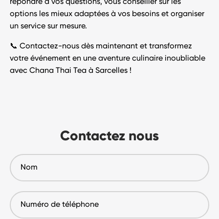
répondre à vos questions, vous conseiller sur les
options les mieux adaptées à vos besoins et organiser
un service sur mesure.
📞
Contactez-nous dès maintenant
et transformez
votre événement en une
aventure culinaire inoubliable
avec
Chana Thai Tea à Sarcelles
!
Contactez nous
Nom
Numéro
de