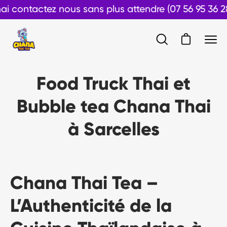
Aller
ontactez nous sans plus attendre (07 56 95 36 28)
au
contenu
Ouvrir le pan
Ouvrir
Ouvr
la
le
barre
men
Food Truck Thai et
de
de
recherche
navi
Bubble tea Chana Thai
à Sarcelles
Chana Thai Tea –
L’Authenticité de la