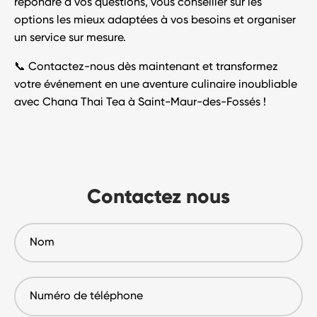
répondre à vos questions, vous conseiller sur les
options les mieux adaptées à vos besoins et organiser
un service sur mesure.
📞
Contactez-nous dès maintenant
et transformez
votre événement en une
aventure culinaire inoubliable
avec
Chana Thai Tea à Saint-Maur-des-Fossés
!
Contactez nous
Nom
Numéro
de