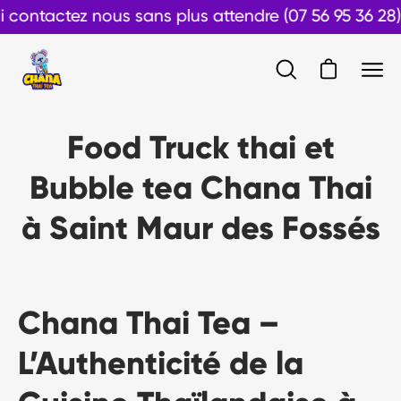
Aller
tactez nous sans plus attendre (07 56 95 36 28)
au
contenu
Ouvrir le pan
Ouvrir
Ouvr
la
le
barre
men
Food Truck thai et
de
de
recherche
navi
Bubble tea Chana Thai
à Saint Maur des Fossés
Chana Thai Tea –
L’Authenticité de la