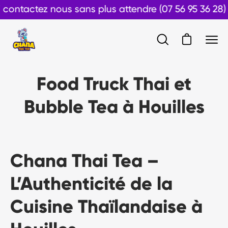
Aller
tactez nous sans plus attendre (07 56 95 36 28)
au
contenu
Ouvrir le pan
Ouvrir
Ouvr
la
le
barre
men
Food Truck Thai et
de
de
recherche
navi
Bubble Tea à Houilles
Chana Thai Tea –
L’Authenticité de la
Cuisine Thaïlandaise à