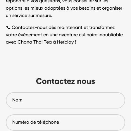
répondre à vos questions, vous conseiller sur les
options les mieux adaptées à vos besoins et organiser
un service sur mesure.
📞
Contactez-nous dès maintenant
et transformez
votre événement en une
aventure culinaire inoubliable
avec
Chana Thai Tea à Herblay
!
Contactez nous
Nom
Numéro
de