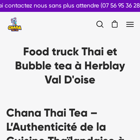
Aller
tactez nous sans plus attendre (07 56 95 36 28)
au
contenu
Ouvrir le pan
Ouvrir
Ouvr
la
le
barre
men
Food truck Thai et
de
de
recherche
navi
Bubble tea à Herblay
Val D'oise
Chana Thai Tea –
L’Authenticité de la